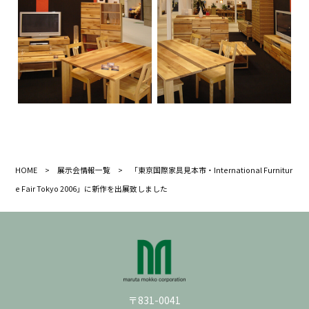
HOME
>
展示会情報一覧
> 「東京国際家具見本市・International Furnitur
e Fair Tokyo 2006」に新作を出展致しました
〒831-0041